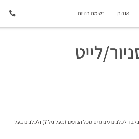
P
אודות
רשימת חנויות
h
o
n
e
-
נילאב TF סניור/לייט
a
l
t
פורמולה ללא דגנים וללא תפוחי אדמה עם בשר טרי בלבד לכלבים מבוגרים מכל הגזעים (מעל גיל 7) ולכלבים בעלי