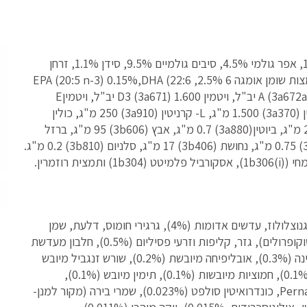
חלבון גולמי 27.0%, שומן גולמי 13.0%, לחות 10.0%, אפר גולמי 4.5%, סיבים גולמיים 9.5%, סידן 1.1%, זרחן
0.7%, נתרן 0.2%, אומגה 3 חומצות שומן 0.8%, חומצות שומן אומגה 6 2.5%, EPA (20:5 n-3) 0.15%,DHA (22:6
n-3) 0.2%. תוספים תזונתיים לק"ג: ויטמין A (3a672a) 22.000 יב"ל, ויטמין D3 (3a671) 1.600 יב"ל, ויטמיןE
(3a700) 550 מ"ג, ויטמיןC (3a312) 300 מ"ג, טאורין (3a370) 1.500 מ"ג, L- קרניטין (3a910) 250 מ"ג, כולין
כלוריד (3a890) 1.800 מ"ג, ניאצינאמיד (3a315) 20 מ"ג, ביוטין(3a880) 0.7 מ"ג, אבץ (3b606) 95 מ"ג, ברזל
(b1063) 80 מ"ג, מנגן (3b504) 40 מ"ג, יוד (3b201) 0.75 מ"ג, נחושת (3b406) 17 מ"ג, סלניום (3b810) 0.2 מ"ג.
מכיל נוגדי חמצון טבעיים: תמציות טוקופרול משמן צמחי (1b306(i)), אסקורביל פלמיטט (1b304) ותמצית רוזמרין.
עוף טרי (60%), כוסמת (14%), תפוחים מיובשים, ליגנוצלולוז, עדשים אדומות (4%), גרגירי חומוס, דלעת, שמן
סלמון (2%), טעמים טבעיים, שומן עוף (משומר עם טוקופרולים), גזר, קליפות וזרעי פסיליום (0.5%), חלבון מעדשת
מים (0.5%), קליפות ביצה מיובשות (0.4%), ספירולינה (0.3%), אובליפיחה מיובשת (0.2%), שורש זנגביל מיובש
(0.1%), אוכמניות מיובשות (0.1%), רוזמרין מיובש (0.1%), חמוציות מיובשות (0.1%), תימין מיובש (0.1%),
גלוקוזמין (0.03%), צדפה Perna canaliculus (0.025%), כונדרואיטין סולפט (0.023%), שמרי בירה (מקור למנן-