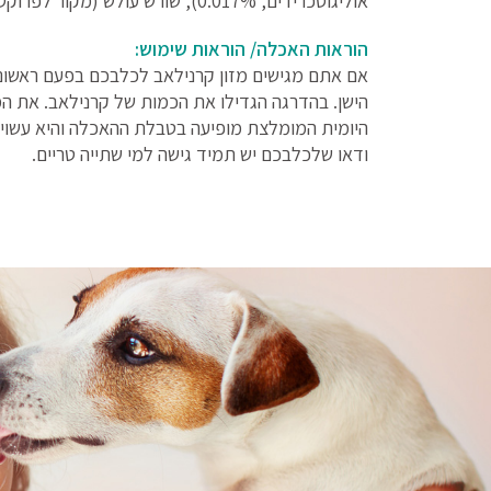
אוליגוסכרידים, 0.017%), שורש עולש (מקור לפרוקטו- אוליגוסכרידים, 0.015%), יוקה מוהבי (0.011%).
הוראות האכלה/ הוראות שימוש:
אם אתם מגישים מזון קרנילאב לכלבכם בפעם ראשונ
הישן. בהדרגה הגדילו את הכמות של קרנילאב. את המזו
היומית המומלצת מופיעה בטבלת ההאכלה והיא עשויה
ודאו שלכלבכם יש תמיד גישה למי שתייה טריים.