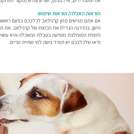
אוליגוסכרידים, 0.017%), שורש עולש (מקור לפרוקטו- אוליגוסכרידים, 0.015%), יוקה מוהבי (0.011%).
הוראות האכלה/ הוראות שימוש:
אם אתם מגישים מזון קרנילאב לכלבכם בפעם ראשונ
הישן. בהדרגה הגדילו את הכמות של קרנילאב. את המזו
היומית המומלצת מופיעה בטבלת ההאכלה והיא עשויה
ודאו שלכלבכם יש תמיד גישה למי שתייה טריים.