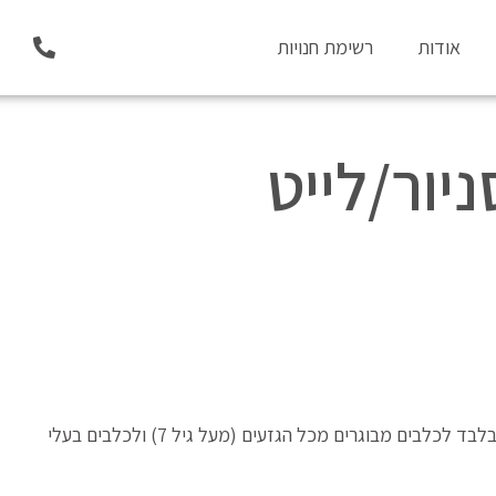
P
אודות
רשימת חנויות
h
o
n
e
-
נילאב TF סניור/לייט
a
l
t
פורמולה ללא דגנים וללא תפוחי אדמה עם בשר טרי בלבד לכלבים מבוגרים מכל הגזעים (מעל גיל 7) ולכלבים בעלי