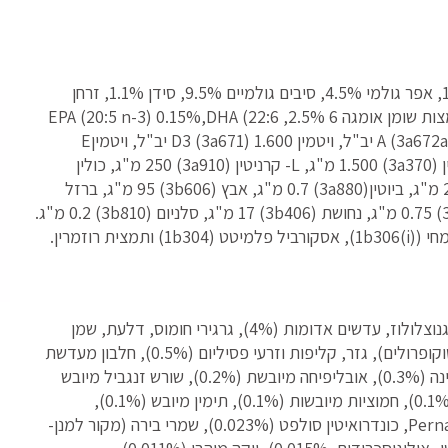
חלבון גולמי 27.0%, שומן גולמי 13.0%, לחות 10.0%, אפר גולמי 4.5%, סיבים גולמיים 9.5%, סידן 1.1%, זרחן
0.7%, נתרן 0.2%, אומגה 3 חומצות שומן 0.8%, חומצות שומן אומגה 6 2.5%, EPA (20:5 n-3) 0.15%,DHA (22:6
n-3) 0.2%. תוספים תזונתיים לק"ג: ויטמין A (3a672a) 22.000 יב"ל, ויטמין D3 (3a671) 1.600 יב"ל, ויטמיןE
(3a700) 550 מ"ג, ויטמיןC (3a312) 300 מ"ג, טאורין (3a370) 1.500 מ"ג, L- קרניטין (3a910) 250 מ"ג, כולין
כלוריד (3a890) 1.800 מ"ג, ניאצינאמיד (3a315) 20 מ"ג, ביוטין(3a880) 0.7 מ"ג, אבץ (3b606) 95 מ"ג, ברזל
(b1063) 80 מ"ג, מנגן (3b504) 40 מ"ג, יוד (3b201) 0.75 מ"ג, נחושת (3b406) 17 מ"ג, סלניום (3b810) 0.2 מ"ג.
מכיל נוגדי חמצון טבעיים: תמציות טוקופרול משמן צמחי (1b306(i)), אסקורביל פלמיטט (1b304) ותמצית רוזמרין.
עוף טרי (60%), כוסמת (14%), תפוחים מיובשים, ליגנוצלולוז, עדשים אדומות (4%), גרגירי חומוס, דלעת, שמן
סלמון (2%), טעמים טבעיים, שומן עוף (משומר עם טוקופרולים), גזר, קליפות וזרעי פסיליום (0.5%), חלבון מעדשת
מים (0.5%), קליפות ביצה מיובשות (0.4%), ספירולינה (0.3%), אובליפיחה מיובשת (0.2%), שורש זנגביל מיובש
(0.1%), אוכמניות מיובשות (0.1%), רוזמרין מיובש (0.1%), חמוציות מיובשות (0.1%), תימין מיובש (0.1%),
גלוקוזמין (0.03%), צדפה Perna canaliculus (0.025%), כונדרואיטין סולפט (0.023%), שמרי בירה (מקור למנן-