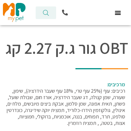
ילוג
P
תוכן
h
o
n
e
-
OBT גור ג.ק 2.27 קג
a
l
t
מרכיבים:
רכיבים: עוף (25% עוף טרי, 18% עוף שעבר הידרציה), שיפון,
שעורה, שמן קנולה, דג שעבר הידרציה, אורז חום, שבולת שועל,
פשתן, תאית אפונה, שמן סלמון, אבקת ביצים מיובשים, מלח ים,
אינולין, גולקוזמין הידרו-כלוריד, תמצית יוקה שידיגרה, כונדרטין
סולפט, תרד, תפוחים, בננה, אוכמניות, ברוקולי, חמוציות,
אצות, בטטה, , תמצית רוזמרין.