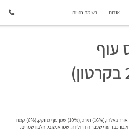
P
אודות
רשימת חנויות
h
o
n
e
-
 עוף
a
l
t
מרכיבים: חלבון עוף מיובש,(30%) קמח חיטה,(22%) אורז באלדו,(16%) תירס,(10%) שמן עוף מזוקק,(8%) קמח
רי בירה מיובשים, חלבון כבד עוף שעבר הידרוליזה, שמן אנשובי, חלבון שמרים,