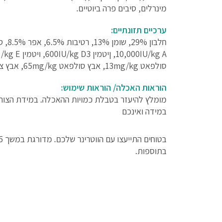
מינרלים, סיבים פרה ביוטיים.
ערכיים תזונתיים:
סולפאט 13mg/kg, אבץ סולפאט 65mg/kg, אבץ צ'לט 15mg/kg, מגנזיום סולפאט 24mg/kg.
הוראות האכלה/ הוראות שימוש:
מומלץ להיעזר בטבלת כמויות ההאכלה. במידת הצורך
במידה ואינכם
בטוחים התייעצו עם הווטרינר שלכם. מדורגת במשך 10-5 ימים. דאגו בכל זמן למים טריים וזמינים. ללא צורך
בתוספות.