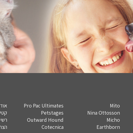
Mito
Pro Pac Ultimates
אודו
Nina Ottosson
Petstages
קטלו
Micho
Outward Hound
רשימ
Earthborn
Cotecnica
הצהר