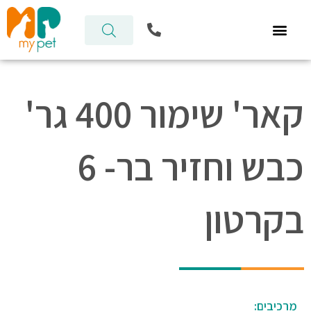
ילוג
P
תוכן
h
o
n
e
-
קאר' שימור 400 גר'
a
l
t
כבש וחזיר בר- 6
בקרטון
מרכיבים: