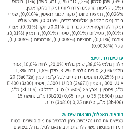
(3%), שמן סלמון (2%), גזר (1%), זרעי פשתן (1%), חומוס
(1%), קליפות סרטנים הידרוליזות (מקור גלוקוזאמין,
0,026%), תמצית סחוס ( מקור לכונדרואיטין, 0,016%), שמרי
בירה (מקור למנאן-אוליגוסכרידים, 0,015%), שורש עולש
(מקור לפרוקטו-אוליגוסכרידים, 0,01%), יוקה (0,01%), אצות
(0,01%), פסיליום (0,01%), טימין (0,01%), רוזמרין (0,01%),
אורגנו (0,01%), חמוציות (0,0008%), אוכמניות ( 0,0008%),
פטל (0,0008%).
ערכיים תזונתיים:
חלבון גולמי 38,0%, שומן גולמי 20,0%, לחות 10,0%, אפר
גולמי 8,0%, סיבים גולמיים 3,2%, סידן 1,6%, זרחן 1,3%,
נתרן 0,25%. תוספים תזונתיים לכל ק"ג: ויטמין (3a672a) 20
000 I.U A., ויטמין (3a671) 1500 I.U D3., ויטמיןE 400 (3a00)
מ"ג, ויטמין (, אבץ 85 (3b606) מ"ג, ברזל 70 (3b106) מ"ג,
מנגן (3b504) 35 מ"ג, יוד 0,65 (3b201) מ"ג, נחושת 15
(3b406) מ"ג, סלניום 0,25 (3b810) מ"ג.
הוראות האכלה/ הוראות שימוש:
מגישים את התזונה יבשה, ניתן להרטיב עם מים פושרים. כמות
המזון המוגשת עשויה להשתנות בהתאם לגיל, גודל, ביצועים