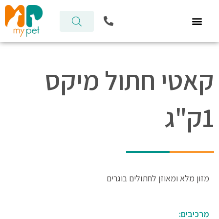
ילוג
P
תוכן
h
o
n
e
-
קאטי חתול מיקס
a
l
t
1ק"ג
מזון מלא ומאוזן לחתולים בוגרים
מרכיבים: