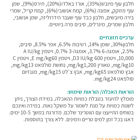
חלבון עוף מיובש(35%), אורז באלדו(20%), תירס(9%), שמן
עוף מזוקק, אפונה (6%), קמח אנשובי(6%), קמח קריל, שמרי
בירה מיובשים, חלבון כבד עוף שעבר הידרוליזה, שמן אנשובי,
חלבון שמרים, מינרלים, סיבים פרה ביוטיים.
ערכיים תזונתיים:
חלבון30%, שומן 14%, רטיבות 6.5%, אפר 8.5%, סיבים,
2.5%, אומגה-6 3.7%, אומגה-3 0.7%, ויטמין A IU/kg
10,000, ויטמין D3 IU/kg 600, ויטמין E mg/kg60, ויטמין C
mg/kg10, טאורין mg/kg1,200, נחושת סולפאט mg/kg13,
אבץ סולפאט mg/kg65, אבץ צ'לט mg/kg15, מגנזיום
סולפאט mg/kg24.
הוראות האכלה/ הוראות שימוש:
מומלץ להיעזר בטבלת כמויות ההאכלה. במידת הצורך, ניתן
לשנות כמויות על מנת לשמור על משקל נאות. במידה ואינכם
בטוחים התייעצו עם הווטרינר שלכם. מדורגת במשך 10-5 ימים.
דאגו בכל זמן למים טריים וזמינים. ללא צורך בתוספות.