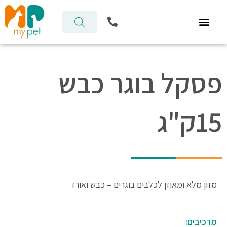
ילוג
P
תוכן
h
o
n
e
-
פסקל בוגר כבש
a
l
t
15ק"ג
מזון מלא ומאוזן לכלבים בוגרים – כבש ואורז
מרכיבים: