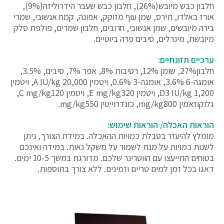
חלבון כבש מיובש(26%), חלבון כבש שעבר הידרוליזה(9%),
אורז באלדו, תירס, שמן עוף מזוקק, אפונה, קמח אנשובי, שמרי
בירה מיובשים, שמן אנשובי, חרובים, חלבון שמרים, פולפת סלק
מיובשת, מינרלים, סיבים פרה ביוטיים.
ערכיים תזונתיים:
חלבון27%, שומן 12%, רטיבות 8%, אפר 7%, סיבים, 3.5%,
אומגה-6 3.6%, אומגה-3 0.6%, ויטמין A IU/kg 20,000, ויטמין
D3 IU/kg 1,200, ויטמין E mg/kg320, ויטמין C mg/kg120,
גלוקוזאמין mg/kg800, כונדרוייטין mg/kg550.
הוראות האכלה/ הוראות שימוש:
מומלץ להיעזר בטבלת כמויות ההאכלה. במידת הצורך, ניתן
לשנות כמויות על מנת לשמור על משקל נאות. במידה ואינכם
בטוחים התייעצו עם הווטרינר שלכם. מדורגת במשך 10-5 ימים.
דאגו בכל זמן למים טריים וזמינים. ללא צורך בתוספות.