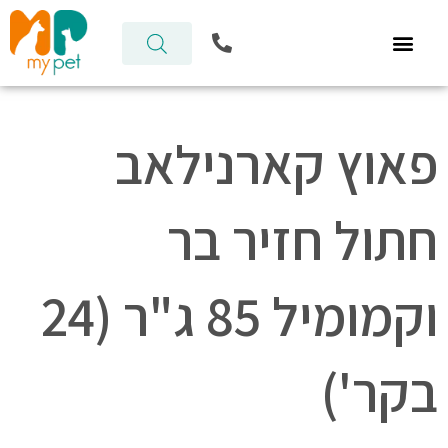
ילוג
P
תוכן
h
o
n
e
-
פאוץ קארנילאב
a
l
t
חתול חזיר בר
וקמומיל 85 ג"ר (24
בקר')