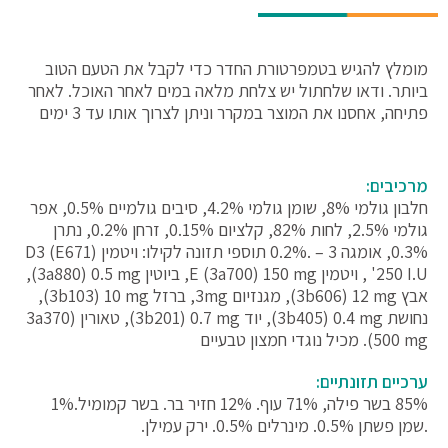
מומלץ להגיש בטמפרטורת החדר כדי לקבל את הטעם הטוב
ביותר. ודאו שלחתול יש צלחת מלאה במים לאחר האוכל. לאחר
פתיחה, אחסנו את המוצר במקרר וניתן לצרוך אותו עד 3 ימים
מרכיבים:
חלבון גולמי 8%, שומן גולמי 4.2%, סיבים גולמיים 0.5%, אפר
גולמי 2.5%, לחות 82%, קלציום 0.15%, זרחן 0.2%, נתרן
0.3%, אומגה 3 – .0.2% תוספי תזונה לקילו: ויטמין D3 (E671)
250 I.U' , ויטמין E (3a700) 150 mg, ביוטין 3a880) 0.5 mg),
אבץ 3b606) 12 mg), מגנזיום 3mg, ברזל 3b103) 10 mg),
נחושת 3b405) 0.4 mg), יוד 3b201) 0.7 mg), טאורין 3a370)
500 mg). מכיל נוגדי חמצון טבעיים
ערכיים תזונתיים:
85% בשר פילה, 71% עוף. 12% חזיר בר. בשר קמומיל.1%
.שמן פשתן 0.5%. מינרלים 0.5%. ירק עמילן.