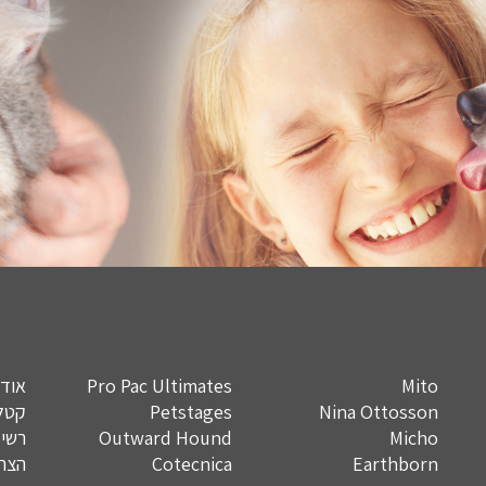
Mito
Pro Pac Ultimates
אודו
Nina Ottosson
Petstages
קטלו
Micho
Outward Hound
רשימ
Earthborn
Cotecnica
הצהר