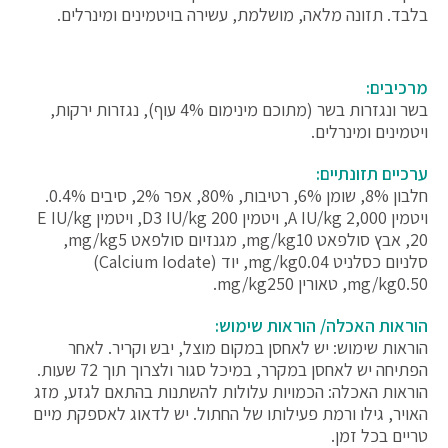
בלבד. תזונה מלאה, מושלמת, עשירה בויטמינים ומינרלים.
מרכיבים:
בשר ונגזרות בשר (מתוכם מינימום 4% עוף), נגזרות ירקות,
ויטמינים ומינרלים.
ערכיים תזונתיים:
חלבון 8%, שומן 6%, רטיבות, 80%, אפר 2%, סיבים 0.4%.
ויטמין A IU/kg 2,000, ויטמין D3 IU/kg 200, ויטמין E IU/kg
20, אבץ סולפאט mg/kg10, מגנזיום סולפאט mg/kg5,
סלניום כסלניט mg/kg0.04, יוד (Calcium Iodate)
mg/kg0.50, טאורין mg/kg250.
הוראות האכלה/ הוראות שימוש:
הוראות שימוש: יש לאחסן במקום מוצל, יבש וקריר. לאחר
הפתיחה יש לאחסן במקרר, במיכל סגור ולצרוך תוך 72 שעות.
הוראות האכלה: הכמויות עלולות להשתנות בהתאם לגזע, מזג
האויר, גילו ורמת פעילותו של החתול. יש לדאוג לאספקת מיים
טריים בכל זמן.