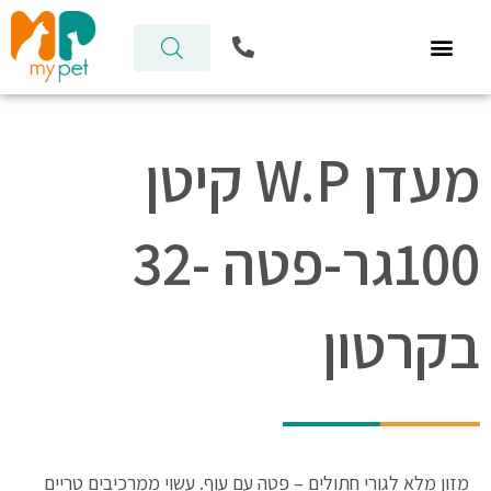
ילוג
P
תוכן
h
o
n
e
-
מעדן W.P קיטן
a
l
t
100גר-פטה -32
בקרטון
מזון מלא לגורי חתולים – פטה עם עוף. עשוי ממרכיבים טריים