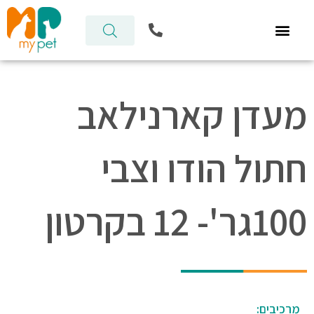
ילוג
P
תוכן
h
o
n
e
-
מעדן קארנילאב
a
l
t
חתול הודו וצבי
100גר'- 12 בקרטון
מרכיבים: