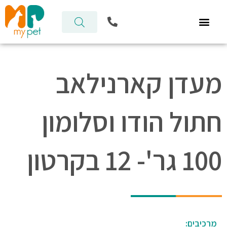
ילוג
P
תוכן
h
o
n
e
-
מעדן קארנילאב
a
l
t
חתול הודו וסלומון
100 גר'- 12 בקרטון
מרכיבים: