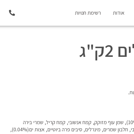
P
אודות
רשימת חנויות
h
o
n
e
-
ק"ג
a
l
t
ת.
חלבון עוף מיובש(46%), אורז באלדו(14%), תירס(10%), שמן עוף מזוקק, קמח אנשובי, קמח קריל, שמרי בירה
מיובשים, חלבון כבד עוף שעבר הידרוליזה, שמן אנשובי, חלבון שמרים, מינרלים, סיבים פרה ביוטיים, אצות ים(0.04%),