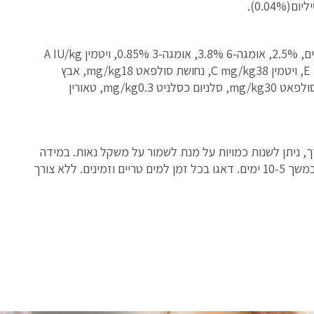
חלבון38%, שומן 18%, רטיבות 6.5%, אפר 8%, סיבים, 2.5%, אומגה-6 3.8%, אומגה-3 0.85%, ויטמין A IU/kg
37,500, ויטמין D3 IU/kg 2,250, ויטמין E mg/kg225, ויטמין C mg/kg38, נחושת סולפאט mg/kg18, אבץ
סולפאט mg/kg95, אבץ צ'לט mg/kg20, מגנזיום סולפאט mg/kg30, סלניום כסלניט mg/kg0.3, טאורין
, ניתן לשנות כמויות על מנת לשמור על משקל נאות. במידה
ואינכם בטוחים התייעצו עם הווטרינר שלכם. מדורגת במשך 10-5 ימים. דאגו בכל זמן למים טריים וזמינים. ללא צורך