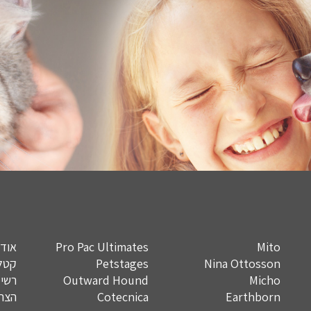
Mito
Pro Pac Ultimates
אודו
Nina Ottosson
Petstages
קטלו
Micho
Outward Hound
רשימ
Earthborn
Cotecnica
הצהר