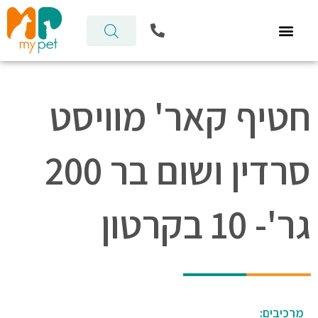
ילוג
P
תוכן
h
o
n
e
-
חטיף קאר' מוויסט
a
l
t
סרדין ושום בר 200
גר'- 10 בקרטון
מרכיבים: