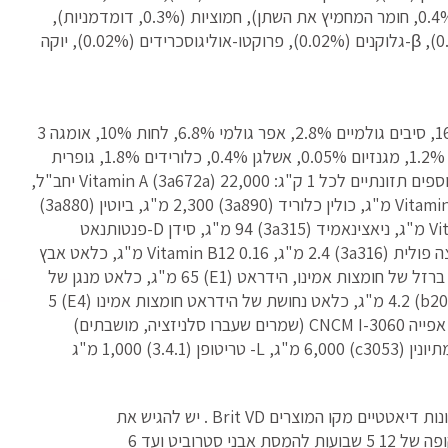
מיובשות (0.5%, אסקופילום נודסום), סידן סולפט (0.4%, חומר המחמיץ את השתן), חמוציות (0.3%, דומדמניות),
תמצית שמרים (מקור למנאן- אוליגוסכרידים, 0.022%), β-גלוקנים (0.02%), פרוקטו-אוליגוסכרידים (0.02%), יוקה
הרכב תזונתי: חלבון גולמי 19.0%, תכולת שומן 16.0%, סיבים גולמיים 2.8%, אפר גולמי 6.8%, לחות 10%, אומגה 3
0.8%, אומגה 6 2.3%, סידן 0.6%, זרחן 0.4%, נתרן 1.2%, מגנזיום 0.05%, אשלגן 0.4%, כלורידים 1.8%, גופרית
0.25%, הידרוקסיפרולין 0.26%, L- מתיונין 0.8%. תוספים תזונתיים לכל 1 ק"ג: Vitamin A (3a672a) 22,000 יחב"ל,
Vitamin D3 (E671) 650 יחב"ל, Vitamin E (a7003) 1,000 מ"ג, כולין כלוריד (3a890) 2,300 מ"ג, ביוטין (3a880)
2.4 מ"ג, Vitamin B1 (3a821)11 מ"ג, Vitamin B2 14 מ"ג, ניאצינאמיד (3a315) 94 מ"ג, סידן D-פנטותנאט
(3a841) 25 מ"ג, Vitamin B6 (3a831) 7 מ"ג, חומצה פולית (3a316) 2.4 מ"ג, Vitamin B12 0.16 מ"ג, כלאט אבץ
של הידראט חומצות אמינו (b6063) 140 מ"ג, כלאט ברזל של חומצות אמינו, הידראט (E1) 65 מ"ג, כלאט מנגן של
חומצות אמינו, הידראט (E5) 75 מ"ג, אשלגן יודי (b2013) 4.2 מ"ג, כלאט נחושת של הידראט חומצות אמינו (E4) 5
מ"ג, צורה אורגנית של סלניום המיוצרת על-ידי שמרי אפייה CNCM I-3060 (שמרים שעברו סלניזציה, מושבתים)
מקו המוצרים Brit VD . יש להגיש את
רוביט ועד 6