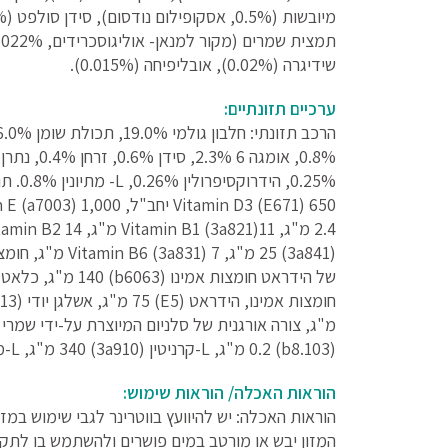
שידיגרה (0.02%), אובליפיחה (0.015%).
ערכיים תזונתיים:
(b8.103) 0.2 מ"ג, L-קרניטין (3a910) 340 מ"ג, L-מתיונין (c3053) 6,000 מ"ג, L- טריטופן (3.4.1) 1,000 מ"ג
הוראות האכלה/ הוראות שימוש:
הוראות האכלה: יש להיוועץ בווטרינר לגבי שימוש במזונות דיאטטיים 
המזון יבש או מורטב במים פושרים ולהשתמש בו לתקופה של 12 5 שבועות להמסת אבני סט