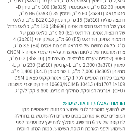
2,300 מ"ג, ביוטין (‎3a880) 3 מ"ג, ויטמין B1 (‎3a821) 10 מ"ג,
ויטמין B2 30 מ"ג, ניאצינאמיד (‎3a315) 100 מ"ג, סידן D-
פנטותנאט (‎3a841) 60 מ"ג, ויטמין B6 (‎3a831) 35 מ"ג,
חומצה פולית (‎3a316) 15 מ"ג, ויטמין B12 0.18 מ"ג, כלאט
אבץ של הידראט חומצות אמינו (3b606) 120 מ"ג, כלאט ברזל
של חומצות אמינו, הידראט (E1) 60 מ"ג, כלאט מנגן של
חומצות אמינו, הידראט (E5) 60 מ"ג, אשלגן יודי (3b201) 4
מ"ג, כלאט נחושת של הידראט חומצות אמינו (E4) 3.5 מ"ג,
צורה אורגנית של סלניום המיוצרת על-ידי שמרי אפייה CNCM I-
3060 (שמרים שעברו סלניזציה, מושבתים) (3b8.10) 0.2 מ"ג,
טאורין (‎3a370) 2,300 מ"ג, L-קרניטין (‎3a910) 230 מ"ג, L-
מתיונין (3c305) 7,000 מ"ג, L-טריפטופן (‎3.4.1) 1,400 מ"ג.
מייצבי פלורת המעיים לכל 1 ק"ג: אנטרוקוקוס פצאום DSM
10663/NCIMB 10415 (4b1707 ‎1×109 חיידקים יוצרי מושבות
(CFU). אנרגיה המופקת מחילוף חומרים: 3,800 קק"ל/ק"ג.
הוראות האכלה/ הוראות שימוש:
יש להיוועץ בווטרינר לגבי שימוש במזונות דיאטטיים מקו
המוצרים יבש או מורטב במים פושרים ולהשתמש בו בתחילה
לתקופה של עד 6 חודשים. מומלץ להתייעץ עם וטרינר לפני
השימוש ולפני הארכת תקופת השימוש. כמות המזון היומית