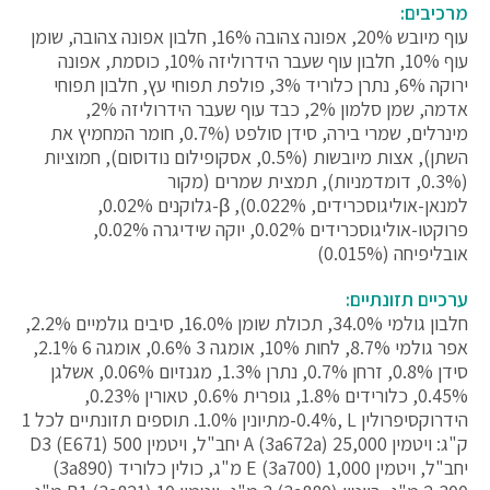
מרכיבים:
עוף מיובש ‎20%, אפונה צהובה ‎16%, חלבון אפונה צהובה, שומן
עוף ‎10%, חלבון עוף שעבר הידרוליזה ‎10%, כוסמת, אפונה
ירוקה ‎6%, נתרן כלוריד ‎3%, פולפת תפוחי עץ, חלבון תפוחי
אדמה, שמן סלמון ‎2%, כבד עוף שעבר הידרוליזה ‎2%,
מינרלים, שמרי בירה, סידן סולפט (‎0.7%, חומר המחמיץ את
השתן), אצות מיובשות (‎0.5%, אסקופילום נודוסום), חמוציות
(‎0.3%, דומדמניות), תמצית שמרים (מקור
למנאן-אוליגוסכרידים, ‎0.022%), β-גלוקנים ‎0.02%,
פרוקטו-אוליגוסכרידים ‎0.02%, יוקה שידיגרה ‎0.02%,
אובליפיחה (‎0.015%)
ערכיים תזונתיים:
חלבון גולמי ‎34.0%, תכולת שומן ‎16.0%, סיבים גולמיים ‎2.2%,
אפר גולמי ‎8.7%, לחות ‎10%, אומגה 3 0.6%, אומגה 6 ‎2.1%,
סידן ‎0.8%, זרחן ‎0.7%, נתרן ‎1.3%, מגנזיום ‎0.06%, אשלגן
‎0.45%, כלורידים ‎1.8%, גופרית ‎0.6%, טאורין ‎0.23%,
הידרוקסיפרולין ‎0.4%, L-מתיונין ‎1.0%. תוספים תזונתיים לכל 1
ק"ג: ויטמין A (‎‎3a672a) 25,000 יחב"ל, ויטמין D3‎ (‎E671) 500
יחב"ל, ויטמין E (3a700) 1,000 מ"ג, כולין כלוריד (‎3a890)