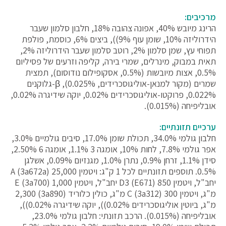
מרכיבים:
הרינג מיובש ‎40%, אפונה צהובה ‎18%, חלבון סלמון שעבר
הידרוליזה ‎10%, שומן עוף ‎9%)), ביצים ‎6%, כוסמת, פולפת
תפוחי עץ, שמן סלמון ‎2%, רוטב סלמון שעבר הידרוליזה ‎2%,
תאית במבוק, מינרלים, שמרי בירה, קליפה וזרעים של פסיליום
‎0.5%, אצות מיובשות (‎0.5%, אסקופילום נודוסום), תמצית
שמרים (מקור למנאן-אוליגוסכרידים, ‎0.025%), β-גלוקנים
‎0.022%, פרוקטו-אוליגוסכרידים ‎0.02%, יוקה שידיגרה ‎0.02%,
אובליפיחה (‎0.015%).
ערכיים תזונתיים:
חלבון גולמי ‎34.0%, תכולת שומן ‎17.0%, סיבים גולמיים ‎3.0%,
אפר גולמי ‎7.8%, לחות ‎10%, אומגה 3 ‎1.1%, אומגה 6 ‎2.50%,
סידן ‎1.1%, זרחן ‎0.9%, נתרן ‎1.0%, מגנזיום ‎0.09%, אשלגן
‎0.5%. תוספים תזונתיים לכל 1 ק"ג: ויטמין A (‎‎3a672a) 25,000
יחב"ל, ויטמין D3‎ (‎E671) 850 יחב"ל, ויטמין E (3a700) 1,000
מ"ג, ויטמין C (‎3a312) 300 מ"ג, כולין כלוריד (‎3a890) 2,300
מ"ג, ביוטין אוליגוסכרידים ‎0.02%)), יוקה שידיגרה ‎0.02%)),
אובליפיחה (‎0.015%). הרכב תזונתי: חלבון גולמי ‎23.0%,