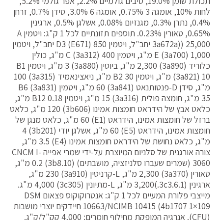
תכולת שומן ‎19.0%, סיבים גולמיים ‎2.2%, אפר גולמי ‎5.2%,
לחות ‎10%, אומגה 3 ‎0.75%, אומגה 6 ‎3.0%, סידן ‎0.7%, זרחן
‎0.4%, נתרן ‎0.3%, מגנזיום ‎0.08%, אשלגן ‎0.5%, ארגינין
‎0.65%, טאורין ‎0.23%. תוספים תזונתיים לכל 1 ק"ג: ויטמין A
3a672a)) 25,000 יחב"ל, ויטמין D3‎ (‎E671) 850 יחב"ל, ויטמין
E (3a700) 1,000 מ"ג, ויטמין C (‎3a312) 400 מ"ג, כולין
כלוריד (‎3a890) 2,300 מ"ג, ביוטין (‎3a880) 3 מ"ג, ויטמין B1
(‎3a821) 10 מ"ג, ויטמין B2 30 מ"ג, ניאצינאמיד (‎3a315) 100
מ"ג, סידן D-פנטותנאט (‎3a841) 60 מ"ג, ויטמין B6 (‎3a831)
35 מ"ג, חומצה פולית (‎3a316) 15 מ"ג, ויטמין B12 0.18 מ"ג,
כלאט אבץ של הידראט חומצות אמינו (3b606) 120 מ"ג, כלאט
ברזל של חומצות אמינו, הידראט (E1) 60 מ"ג, כלאט מנגן של
חומצות אמינו, הידראט (E5) 60 מ"ג, אשלגן יודי (3b201) 4
מ"ג, כלאט נחושת של הידראט חומצות אמינו (E4) 3.5 מ"ג,
צורה אורגנית של סלניום המיוצרת על-ידי שמרי אפייה CNCM I-
3060 (שמרים שעברו סלניזציה, מושבתים) (3b8.10) 0.2 מ"ג,
טאורין (‎3a370) 2,300 מ"ג, L-קרניטין (‎3a910) 230 מ"ג,
ארגינין (‎3c3.6.1.)3,200 מ"ג, L-מתיונין (3c305) 4,000 מ"ג.
מייצבי פלורת המעיים לכל 1 ק"ג: אנטרוקוקוס פצאום DSM
10663/NCIMB 10415 (4b1707 ‎1×109 חיידקים יוצרי מושבות
(CFU). אנרגיה המופקת מחילוף חומרים: 4,000 קק"ל/ק"ג.