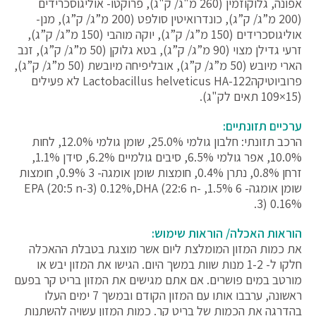
אפונה, גלוקוזמין (260 מ"ג/ ק"ג), פרוקטו- אוליגוסכרידים
(200 מ”ג/ ק”ג), כונדרואיטין סולפט (200 מ”ג/ ק”ג), מנן-
אוליגוסכרידים (150 מ”ג/ ק”ג), יוקה מוהבי (150 מ”ג/ ק”ג),
זרעי גדילן מצוי (90 מ”ג/ ק”ג), בטא גלוקן (50 מ”ג/ ק”ג), זנב
הארי מיובש (50 מ”ג/ ק”ג), אובליפיחה מיובשת (50 מ”ג/ ק”ג),
פרוביוטיקהLactobacillus helveticus HA-122 לא פעילים
(15×109 תאים לק"ג).
ערכיים תזונתיים:
הרכב תזונתי: חלבון גולמי 25.0%, שומן גולמי 12.0%, לחות
10.0%, אפר גולמי 6.5%, סיבים גולמיים 6.2%, סידן 1.1%,
זרחן 0.8%, נתרן 0.4%, חומצות שומן אומגה- 3 0.9%, חומצות
שומן אומגה- 6 1.5%, EPA (20:5 n-3) 0.12%,DHA (22:6 n-
3) 0.16%.
הוראות האכלה/ הוראות שימוש:
את כמות המזון המומלצת ליום אשר מוצגת בטבלת ההאכלה
חלקו ל- 1-2 מנות שוות במשך היום. הגישו את המזון יבש או
מורטב במים פושרים. אם אתם מגישים את המזון בריט קר בפעם
ראשונה, ערבבו אותו עם המזון הקודם ובמשך 7 ימים העלו
בהדרגה את הכמות של בריט קר. כמות המזון עשויה להשתנות