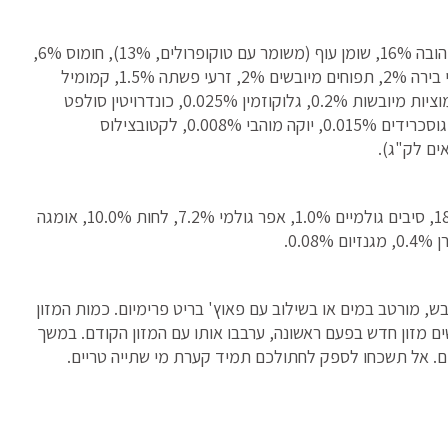
הרכב: בשר הודו מיובש 28%, עוף טרי 26%, אפונה צהובה 16%, שומן עוף (משומר עם טוקופרולים, 13%), חומוס 6%,
שמן סלמון 2%, כבד עוף שעבר הידרוליזה 2%, שמרי בירה 2%, תפוחים מיובשים 2%, זרעי פשתה 1.5%, קמומיל
מיובש 0.5%, מינרלים, אובליפיחה מיובשת 0.3%, חמוציות מיובשות 0.2%, גלוקוזמין 0.025%, כונדרויטין סולפט
0.018%, פרוקטו- אוליגוסכרידים 0.015%, מנן- אוליגוסכרידים 0.015%, יוקה מוהבי 0.008%, לקטובצילוס
הרכב תזונתי: חלבון גולמי ‎34.0%, תכולת שומן ‎18.0%, סיבים גולמיים ‎1.0%, אפר גולמי ‎7.2%, לחות ‎10.0%, אומגה
, מורטב במים או בשילוב עם פאוץ' בריט פרימיום. כמות המזון
מזון חדש בפעם ראשונה, ערבבו אותו עם המזון הקודם. במשך