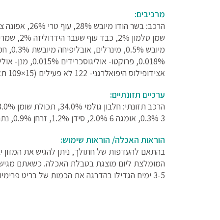
מרכיבים:
אצידופילוס היפואלרגני- 122 לא פעילים (15×109 תאים לק"ג).
ערכיים תזונתיים:
3 0.3%, אומגה 6 2.0%, סידן 1.2%, זרחן 0.9%, נתרן 0.4%, מגנזיום 0.08%.
הוראות האכלה/ הוראות שימוש:
בהתאם להעדפות של חתולך, ניתן להגיש את המזון יבש
המומלצת ליום מוצגת בטבלת האכלה. כשאתם מגישים 
3-5 ימים הגדילו בהדרגה את הכמות של בריט פרימיום. אל תשכחו לספק לחתולכם תמיד קערת מי שתייה טריים.