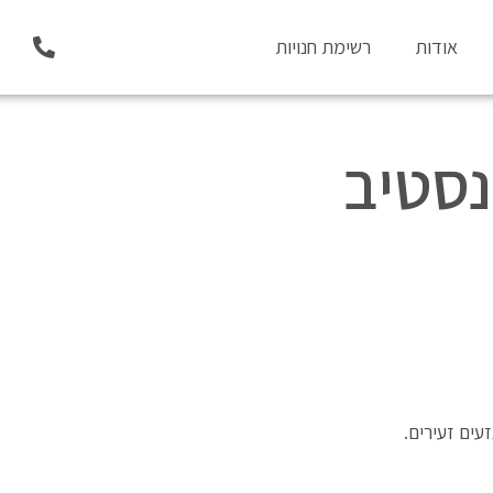
P
אודות
רשימת חנויות
h
o
n
e
-
נסטיב
a
l
t
עים זעירים.