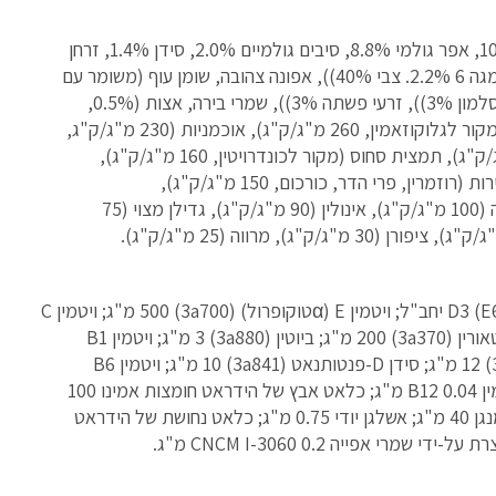
חלבון גולמי ‎28.0%, תכולת שומן ‎17.0%, לחות ‎10.0%, אפר גולמי ‎8.8%, סיבים גולמיים ‎2.0%, סידן ‎1.4%, זרחן
‎1.0%, חומצות שומן אומגה 3 ‎1.1%, חומצות שומן אומגה 6 ‎2.2%. צבי ‎40%)), אפונה צהובה, שומן עוף (משומר עם
טוקופרולים), חומוס, כוסמת, תפוחים מיובשים, שמן סלמון ‎3%)), זרעי פשתה ‎3%)), שמרי בירה, אצות (‎0.5%,
אסקופילום נודוסום), שריוני סרטן שעברו הידרוליזה (מקור לגלוקוזאמין, 260 מ"ג/ק"ג), אוכמניות (230 מ"ג/ק"ג,
מקור לפוליפנולים 70 מ"ג/ק"ג ופלבונואידים 30 מ"ג/ק"ג), תמצית סחוס (מקור לכונדרויטין, 160 מ"ג/ק"ג),
מנאן-אוליגוסכרידים (150 מ"ג/ק"ג), עשבי תיבול ופירות (רוזמרין, פרי הדר, כורכום, 150 מ"ג/ק"ג),
פרוקטו-אוליגוסכרידים (100 מ"ג/ק"ג), יוקה שידיגרה (100 מ"ג/ק"ג), אינולין (90 מ"ג/ק"ג), גדילן מצוי (75
ויטמין A (‎3a672a) 20,000 יחב"ל; ויטמין D3‎ (‎E671) 1,500 יחב"ל; ויטמין E (αטוקופרול) (‎3a700) 500 מ"ג; ויטמין C
(‎3a312) 300 מ"ג; כולין כלוריד (‎3a890) 700 מ"ג; טאורין (‎3a370) 200 מ"ג; ביוטין (‎3a880) 3 מ"ג; ויטמין B1
(‎3a821) 1 מ"ג; ויטמין B24 מ"ג; ניאצינאמיד (‎3a315) 12 מ"ג; סידן D-פנטותנאט (‎3a841) 10 מ"ג; ויטמין B6
(‎3a831) 1 מ"ג; חומצה פולית (‎3a316) 0.5 מ"ג; ויטמין B12 0.04 מ"ג; כלאט אבץ של הידראט חומצות אמינו 100
מ"ג; ברזל גופרתי, מונוהידראט 80 מ"ג; תחמוצת המנגן 40 מ"ג; אשלגן יודי 0.75 מ"ג; כלאט נחושת של הידראט