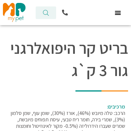
ילוג
P
תוכן
h
o
n
e
-
בריט קר היפואלרגני
a
l
t
גור 3 ק`ג
מרכיבים:
הרכב: טלה מיובש (46%), אורז (30%), שומן עוף, שמן סלמון
(3%), שמרי בירה, חומר ריח טבעי, עיסת תפוחים מיובשת,
שמרים שעברו הידרוליזה (0.5%- מקור לאינוזיטול וחומצות