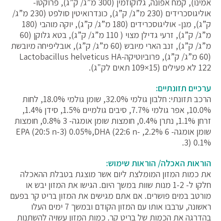
אמינו), קמח אפונה, גלוקוזמין (300 מ”ג/ ק”ג), פרוקטו-
אוליגוסכרידים (230 מ”ג/ ק”ג), כונדרואיטין סולפט (230 מ”ג/
ק”ג), מנן- אוליגוסכרידים (180 מ”ג/ ק”ג), יוקה מוהבי (180
מ”ג/ ק”ג), זרעי גדילן מצוי ( 110 מ”ג/ ק”ג), בטא גלוקן (60
מ”ג/ ק”ג), זנב הארי מיובש (60 מ”ג/ ק”ג), אובליפיחה מיובשת
(60 מ”ג/ ק”ג), פרוביוטיקהLactobacillus helveticus HA-
122 לא פעילים (15×109 תאים לק"ג).
ערכיים תזונתיים:
הרכב תזונתי: חלבון גולמי 32.0%, שומן גולמי 18.0%, לחות
10.0%, אפר גולמי 7.7%, סיבים גולמיים 1.5%, סידן 1.4%,
זרחן 1.1%, נתרן 0.4%, חומצות שומן אומגה- 3 0.8%, חומצות
שומן אומגה- 6 2.2%, EPA (20:5 n-3) 0.05%,DHA (22:6 n-
3) 0.1%.
הוראות האכלה/ הוראות שימוש:
את כמות המזון המומלצת ליום אשר מוצגת בטבלת ההאכלה
חלקו ל- 1-2 מנות שוות במשך היום. הגישו את המזון יבש או
מורטב במים פושרים. אם אתם מגישים את המזון בריט קר בפעם
ראשונה, ערבבו אותו עם המזון הקודם ובמשך 7 ימים העלו
בהדרגה את הכמות של בריט קר. כמות המזון עשויה להשתנות