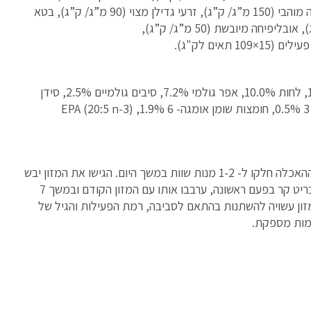
מ”ג/ ק”ג), מנן- אוליגוסכרידים (150 מ”ג/ ק”ג), יוקה מוהבי (150 מ”ג/ ק”ג), זרעי גדילן מצוי (90 מ”ג/ ק”ג), בטא
גלוקן (50 מ”ג/ ק”ג), זנב הארי מיובש ( 50 מ”ג/ ק”ג), אובליפיחה מיובשת (50 מ”ג/ ק”ג),
הרכב תזונתי: חלבון גולמי 26.0%, שומן גולמי 16.0%, לחות 10.0%, אפר גולמי 7.2%, סיבים גולמיים 2.5%, סידן
1.4%, זרחן 1.0%, נתרן 0.4%, חומצות שומן אומגה- 3 0.5%, חומצות שומן אומגה- 6 1.9%, EPA (20:5 n-3)
את כמות המזון המומלצת ליום אשר מוצגת בטבלת ההאכלה חלקו ל- 1-2 מנות שוות במשך היום. הגישו את המזון יבש
או מורטב במים פושרים. אם אתם מגישים את המזון בריט קר בפעם ראשונה, ערבבו אותו עם המזון הקודם ובמשך 7
זון עשויה להשתנות בהתאם לסביבה, רמת הפעילות והגיל של
כמות מספקת.