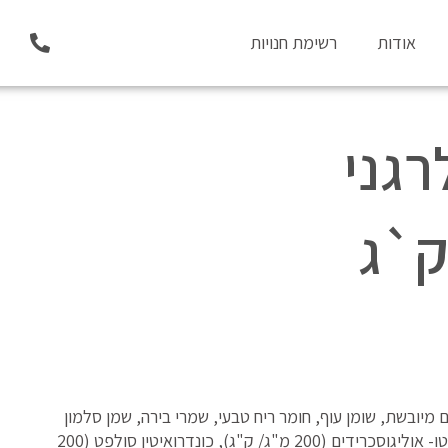
P
אודות
רשימת חנויות
h
o
n
e
-
רגני
a
l
t
), אורז (35%), עיסת תפוחים מיובשת, שומן עוף, חומר ריח טבעי, שמרי בירה, שמן סלמון
(2%), קמח אפונה, גלוקוזמין (260 מ”ג/ ק”ג), פרוקטו- אוליגוסכרידים (200 מ"ג/ ק"ג), כונדרואיטין סולפט (200