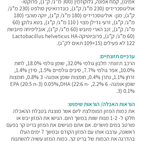
אמינו), קמח אפונה, גלוקוזמין (300 מ”ג/ ק”ג), פרוקטו-
אוליגוסכרידים (230 מ”ג/ ק”ג), כונדרואיטין סולפט (230 מ”ג/
ק”ג), מנן- אוליגוסכרידים (180 מ”ג/ ק”ג), יוקה מוהבי (180
מ”ג/ ק”ג), זרעי גדילן מצוי ( 110 מ”ג/ ק”ג), בטא גלוקן (60
מ”ג/ ק”ג), זנב הארי מיובש (60 מ”ג/ ק”ג), אובליפיחה מיובשת
(60 מ”ג/ ק”ג), פרוביוטיקהLactobacillus helveticus HA-
122 לא פעילים (15×109 תאים לק"ג).
ערכיים תזונתיים:
הרכב תזונתי: חלבון גולמי 32.0%, שומן גולמי 18.0%, לחות
10.0%, אפר גולמי 7.7%, סיבים גולמיים 1.5%, סידן 1.4%,
זרחן 1.1%, נתרן 0.4%, חומצות שומן אומגה- 3 0.8%, חומצות
שומן אומגה- 6 2.2%, EPA (20:5 n-3) 0.05%,DHA (22:6 n-
3) 0.1%.
הוראות האכלה/ הוראות שימוש:
את כמות המזון המומלצת ליום אשר מוצגת בטבלת ההאכלה
חלקו ל- 1-2 מנות שוות במשך היום. הגישו את המזון יבש או
מורטב במים פושרים. אם אתם מגישים את המזון בריט קר בפעם
ראשונה, ערבבו אותו עם המזון הקודם ובמשך 7 ימים העלו
בהדרגה את הכמות של בריט קר. כמות המזון עשויה להשתנות