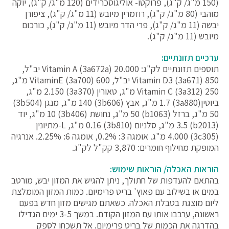
(150 מ"ג/ ק"ג), פרוקטו- אוליגוסכרידים (120 מ"ג/ ק"ג), יוקה
מוהבי (80 מ"ג/ ק"ג), רוזמרין מיובש (11 מ"ג/ ק"ג), ציפורן
יבשה (11 מ"ג/ ק"ג), פרי הדר מיובש (11 מ"ג/ ק"ג), כורכום
מיובש (11 מ"ג/ ק"ג).
ערכיים תזונתיים:
תוספים תזונתיים לק"ג: Vitamin A (3a672a) 20.000 יב"ל,
Vitamin D3 (3a671) 850 יב"ל, VitaminE (3a700) 600 מ"ג,
Vitamin C (3a312) 250 מ"ג, טאורין (3a370) 2.150 מ"ג,
ביוטין(3a880) 1.7 מ"ג, אבץ (3b606) 140 מ"ג, מנגן (3b504)
50 מ"ג, ברזל (b1063) 50 מ"ג, נחושת (3b406) 10 מ"ג, יוד
(b2013) 3.5 מ"ג, סלניום (3b810) 0.16 מ"ג, L-מתיונין
(3c305) 4.000 מ"ג. אומגה 3: 0.2%, אומגה 6: 2.25%. אנרגיה
המופקת מחילוף חומרים: 3,870 קק"ל לק"ג.
הוראות האכלה/ הוראות שימוש:
בהתאם להעדפות של חתולך, ניתן להגיש את המזון יבש, מורטב
במים או בשילוב עם פאוץ' בריט פרימיום. כמות המזון המומלצת
ליום מוצגת בטבלת האכלה. כשאתם מגישים מזון חדש בפעם
ראשונה, ערבבו אותו עם המזון הקודם. במשך 3-5 ימים הגדילו
בהדרגה את הכמות של בריט פרימיום. אל תשכחו לספק