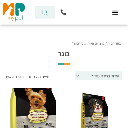
ילוג
P
תוכן
h
o
n
e
-
a
עמוד הבית
/ מוצרים המתויגים “בוגר”
l
בוגר
t
מציג 1–12 מתוך 619 תוצאות