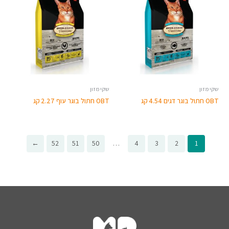
שקי מזון
שקי מזון
OBT חתול בוגר דגים 4.54 קג
OBT חתול בוגר עוף 2.27 קג
←
52
51
50
…
4
3
2
1