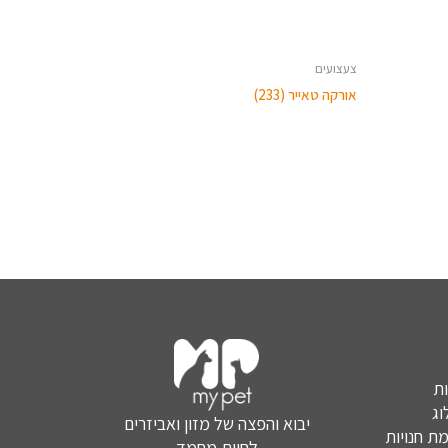
צעצועים
אורקה טאייר (233)
ת
ג
יבוא והפצה של מזון ואביזרים
ת חנויות
לחיות מחמד