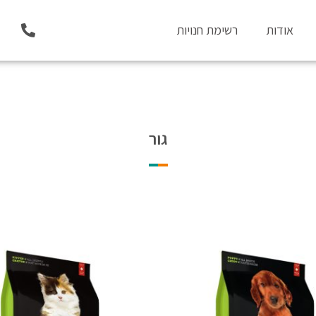
P
אודות
רשימת חנויות
h
o
n
e
-
a
l
t
גור