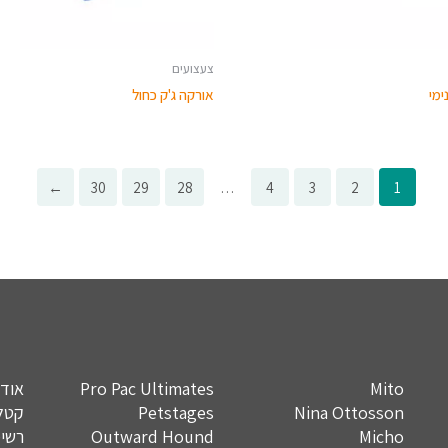
צעצועים
ימי
אורקה ג'ק כחול
←
30
29
28
…
4
3
2
1
Mito
Pro Pac Ultimates
אודו
Nina Ottosson
Petstages
קטלו
Micho
Outward Hound
רשימ