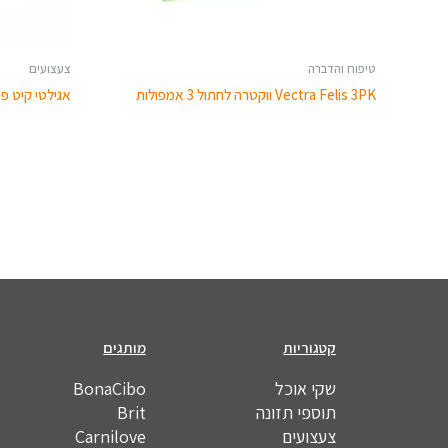
טיפוח והדברה
צעצועים
Vectra Felis 3PK ווקטרה לחתול 3 אמפולות
אגילטי קיט פנ
קטגוריות
מותגים
שקי אוכל
BonaCibo
תוספי תזונה
Brit
צעצועים
Carnilove