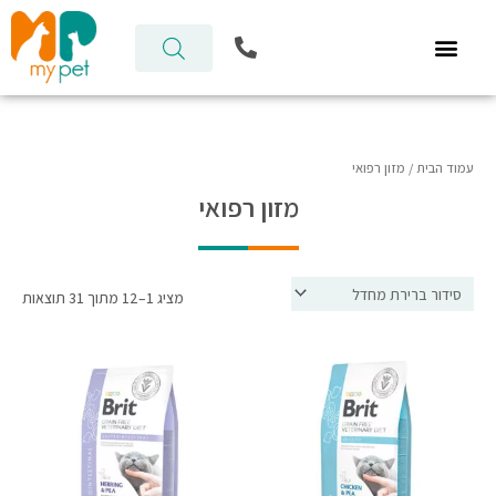
ילוג
P
תוכן
h
o
n
e
-
a
עמוד הבית
/ מזון רפואי
l
מזון רפואי
t
מציג 1–12 מתוך 31 תוצאות